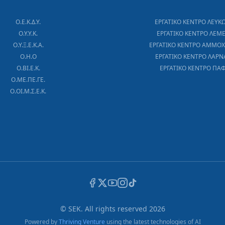
Ο.Ε.Κ.Δ.Υ.
ΕΡΓΑΤΙΚΟ ΚΕΝΤΡΟ ΛΕΥΚ
Ο.Υ.Υ.Κ.
ΕΡΓΑΤΙΚΟ ΚΕΝΤΡΟ ΛΕΜ
Ο.Υ.Ξ.Ε.Κ.Α.
ΕΡΓΑΤΙΚΟ ΚΕΝΤΡΟ ΑΜΜΟ
Ο.Η.Ο
ΕΡΓΑΤΙΚΟ ΚΕΝΤΡΟ ΛΑΡΝ
Ο.ΒΙ.Ε.Κ.
ΕΡΓΑΤΙΚΟ ΚΕΝΤΡΟ ΠΑ
Ο.ΜΕ.ΠΕ.ΓΕ.
Ο.ΟΙ.Μ.Σ.Ε.Κ.
© SEK. All rights reserved
2026
Powered by
Thriving Venture
using the latest technologies of AI